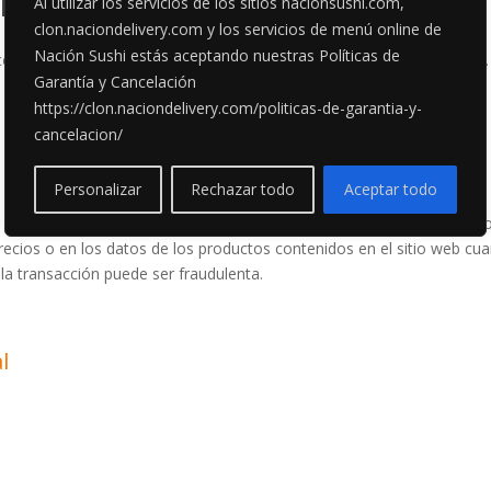
ODUCTOS
Al utilizar los servicios de los sitios nacionsushi.com,
clon.naciondelivery.com y los servicios de menú online de
Nación Sushi estás aceptando nuestras Políticas de
 con productos debidamente procesados, refrigerados y conservados
Garantía y Cancelación
https://clon.naciondelivery.com/politicas-de-garantia-y-
cancelacion/
Personalizar
Rechazar todo
Aceptar todo
r pedido o no aceptar un pedido confirmado por los siguientes motivo
precios o en los datos de los productos contenidos en el sitio web cua
la transacción puede ser fraudulenta.
l