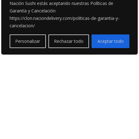
Nación Sushi estás aceptando nuestras Políticas de
Garantía y Cancelación
https://clon.naciondelivery.com/politicas-de-garantia-y-
cancelacion/
Personalizar
Rechazar todo
Aceptar todo